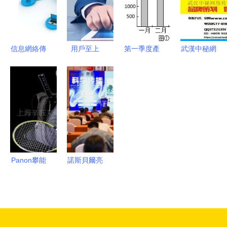
信息網絡傳
用戶至上
第一季度產
武漢中秘網
播與發行的
解讀騰
量統計及圖
絡傳媒助力
關系 數字
訊“至簡大
表信息補充
新聞發稿與
化時代的信
道”中的選
分析
品牌推廣，
息流通
擇權變革
精準觸達微
信微博營銷
新高度
Panon攀能
諾斯貝爾亮
戶外休閑系
相趨勢大會
列 網球套
解鎖面膜科
裝引領運動
學傳播與創
休閑新風尚
新實踐路徑